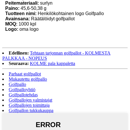
Peitemateriaali:
surlyn
Paino:
45,6-50,38 g
Tuotteen nimi:
Henkilökohtainen logo Golfpallo
Avainsana:
Räätälöidyt golfpallot
MOQ:
1000 kpl
Logo:
oma logo
Edellinen:
Tehtaan tarjonnan golfpallot - KOLMESTA
PALKKAA - NOPEUS
Seuraava:
KOLME pala kappaletta
Parhaat golfpallot
Mukautettu golfpallo
Golfpallo
Golfpalloyhtiö
Golfpallotehdas
Golfpallojen valmistajat
Golfpallojen toimittaja
Golfpallon tukkukauppa