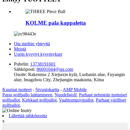
KOLME pala kappaletta
Ota meihin yhteyttä
Meistä
Usein kysytyt kysymykset
Puhelin:
13738191601
Sähköposti:
86691044@qq.com
Osoite:
Rakennus 2 Xiejiaxin kylä, Lushanin alue, Fuyangin
alue, hnagzhou City, Zhejiangin maakunta, Kiina
Kuumat tuotteet
-
Sivustokartta
-
AMP Mobile
Paras golfpallo laittamiseen
,
Nuudeligolf
,
Parhaat pehmeän tuntuiset
golfpallot
,
Kirkkaat golfpallot
,
Vaahtomuovipallot
,
Parhaat värilliset
golfpallot
,
Lähettää sähköpostia
x