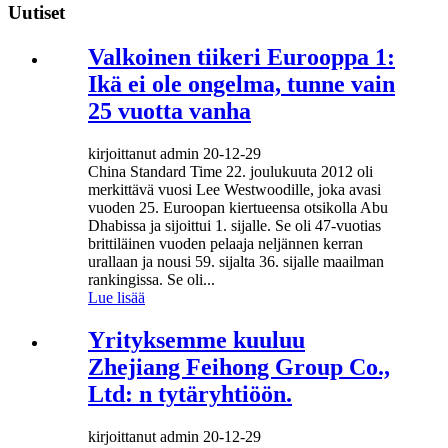
Uutiset
Valkoinen tiikeri Eurooppa 1:
Ikä ei ole ongelma, tunne vain
25 vuotta vanha
kirjoittanut admin 20-12-29
China Standard Time 22. joulukuuta 2012 oli
merkittävä vuosi Lee Westwoodille, joka avasi
vuoden 25. Euroopan kiertueensa otsikolla Abu
Dhabissa ja sijoittui 1. sijalle. Se oli 47-vuotias
brittiläinen vuoden pelaaja neljännen kerran
urallaan ja nousi 59. sijalta 36. sijalle maailman
rankingissa. Se oli...
Lue lisää
Yrityksemme kuuluu
Zhejiang Feihong Group Co.,
Ltd: n tytäryhtiöön.
kirjoittanut admin 20-12-29