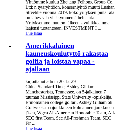
Yhtiömme kuuluu Zhejiang Feihong Group Co.,
Ltd: n tytäryhtiöön, konserniyhtiö muutti Lushan
Streetille vuonna 2019, koko yrityksen pinta -ala
on lähes sata viisikymmentä hehtaaria.
Yrityksemme muuton jälkeen sivuliikkeemme
laajensi tuotantoaan, INVESTMENT I ...
Lue lisää
Amerikkalainen
kauneuskoulutyttö rakastaa
golfia ja loistaa vapaa -
ajallaan
kirjoittanut admin 20-12-29
China Standard Time, Ashley Gilliam
Manchesterista, Tennessee, on 5-jalkainen 7
tuuman Mississippi State University -opiskelija.
Erinomainen college-golfari, Ashley Gilliam oli
Golfweek-maajoukkueen kolmannen joukkueen
jäsen, Wgca All-American Honorable Team, All-
SEC first Team, Sec All-Freshman Team, SEC
Fir ...
Lue lisää