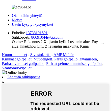
Ota meihin yhteyttä
Meistä
Usein kysytyt kysymykset
Puhelin:
13738191601
Sähköposti:
86691044@qq.com
Osoite:
Rakennus 2 Xiejiaxin kylä, Lushanin alue, Fuyangin
alue, hnagzhou City, Zhejiangin maakunta, Kiina
Kuumat tuotteet
-
Sivustokartta
-
AMP Mobile
Kirkkaat golfpallot
,
Nuudeligolf
,
Paras golfpallo laittamiseen
,
Parhaat värilliset golfpallot
,
Parhaat pehmeän tuntuiset golfpallot
,
Vaahtomuovipallot
,
Lähettää sähköpostia
x