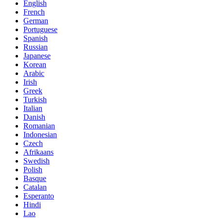
English
French
German
Portuguese
Spanish
Russian
Japanese
Korean
Arabic
Irish
Greek
Turkish
Italian
Danish
Romanian
Indonesian
Czech
Afrikaans
Swedish
Polish
Basque
Catalan
Esperanto
Hindi
Lao