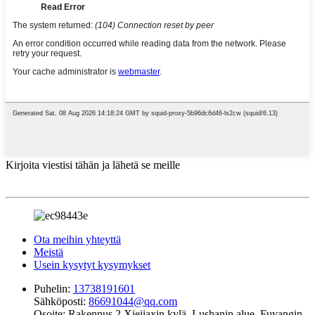
Kirjoita viestisi tähän ja lähetä se meille
Ota meihin yhteyttä
Meistä
Usein kysytyt kysymykset
Puhelin:
13738191601
Sähköposti:
86691044@qq.com
Osoite:
Rakennus 2 Xiejiaxin kylä, Lushanin alue, Fuyangin