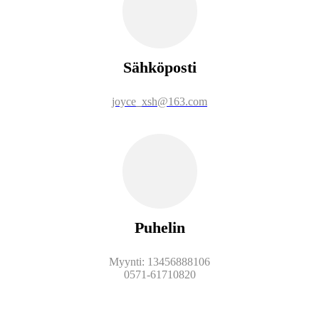
Sähköposti
joyce_xsh@163.com
Puhelin
Myynti: 13456888106
0571-61710820