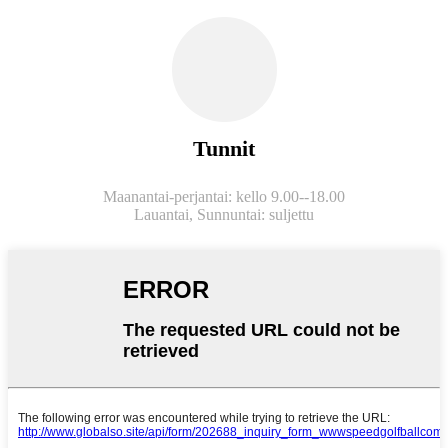
Tunnit
Maanantai-perjantai: kello 9.00--18.00
Lauantai,
Sunnuntai: suljettu