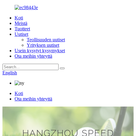
Koti
Meistä
Tuotteet
Uutiset
Teollisuuden uutiset
Yrityksen uutiset
Usein kysytyt kysymykset
Ota meihin yhteyttä
English
Koti
Ota meihin yhteyttä
HANGZHOU SPEED