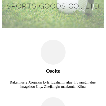
SPORTS GOODS CO., LTD
Osoite
Rakennus 2 Xiejiaxin kylä, Lushanin alue, Fuyangin alue,
hnagzhou City, Zhejiangin maakunta, Kiina