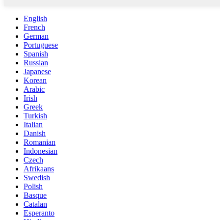
English
French
German
Portuguese
Spanish
Russian
Japanese
Korean
Arabic
Irish
Greek
Turkish
Italian
Danish
Romanian
Indonesian
Czech
Afrikaans
Swedish
Polish
Basque
Catalan
Esperanto