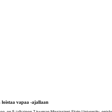
loistaa vapaa -ajallaan
, on 5-jalkainen 7 tuuman Mississippi State University -opiskel