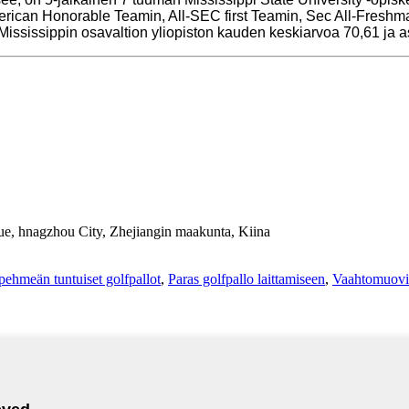
can Honorable Teamin, All-SEC first Teamin, Sec All-Freshma
ississippin osavaltion yliopiston kauden keskiarvoa 70,61 ja as
ue, hnagzhou City, Zhejiangin maakunta, Kiina
pehmeän tuntuiset golfpallot
,
Paras golfpallo laittamiseen
,
Vaahtomuovip