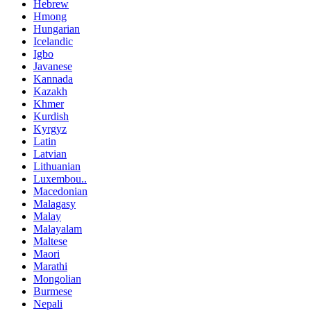
Hebrew
Hmong
Hungarian
Icelandic
Igbo
Javanese
Kannada
Kazakh
Khmer
Kurdish
Kyrgyz
Latin
Latvian
Lithuanian
Luxembou..
Macedonian
Malagasy
Malay
Malayalam
Maltese
Maori
Marathi
Mongolian
Burmese
Nepali