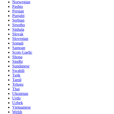
Norwegian
Pashto
Persian
Punjabi
Serbian
Sesotho
Sinhala
Slovak
Slovenian
Somali
Samoan
Scots Gaelic
Shona
Sindhi
Sundanese
Swahili
Tajik
Tamil
Telugu
Thai
Ukrainian
Urdu
Uzbek
Vietnamese
Welsh