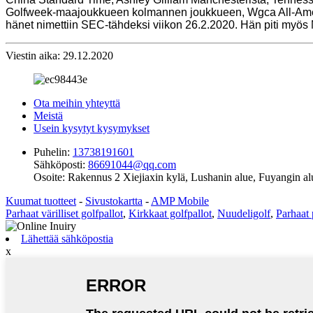
Golfweek-maajoukkueen kolmannen joukkueen, Wgca All-Ameri
hänet nimettiin SEC-tähdeksi viikon 26.2.2020. Hän piti myös M
Viestin aika: 29.12.2020
Ota meihin yhteyttä
Meistä
Usein kysytyt kysymykset
Puhelin:
13738191601
Sähköposti:
86691044@qq.com
Osoite:
Rakennus 2 Xiejiaxin kylä, Lushanin alue, Fuyangin al
Kuumat tuotteet
-
Sivustokartta
-
AMP Mobile
Parhaat värilliset golfpallot
,
Kirkkaat golfpallot
,
Nuudeligolf
,
Parhaat 
Lähettää sähköpostia
x