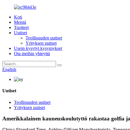
Koti
Meistä
Tuotteet
Uutiset
Teollisuuden uutiset
Yrityksen uutiset
Usein kysytyt kysymykset
Ota meihin yhteyttä
English
Uutiset
Teollisuuden uutiset
Yrityksen uutiset
Amerikkalainen kauneuskoulutyttö rakastaa golfia ja 
China Standard Time, Ashley Gilliam Manchesterista, Tennessee